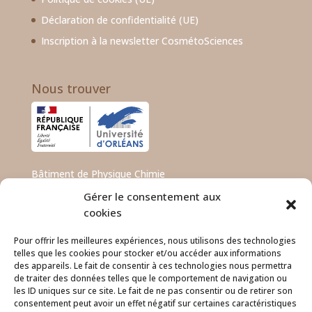
Déclaration de confidentialité (UE)
Inscription à la newsletter CosmétoSciences
Nous trouver
Bâtiment de Physique Chimie
Porte 228
Gérer le consentement aux
Rue de Chartres – BP 6749
cookies
45067 ORLEANS CEDEX 2
Pour offrir les meilleures expériences, nous utilisons des technologies
+33 (0)2 38 56 78 11
telles que les cookies pour stocker et/ou accéder aux informations
cosmetosciences@univ-orleans.fr
des appareils. Le fait de consentir à ces technologies nous permettra
de traiter des données telles que le comportement de navigation ou
les ID uniques sur ce site. Le fait de ne pas consentir ou de retirer son
consentement peut avoir un effet négatif sur certaines caractéristiques